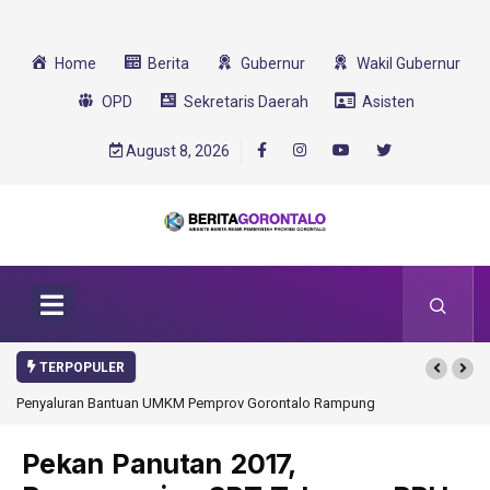
Home
Berita
Gubernur
Wakil Gubernur
OPD
Sekretaris Daerah
Asisten
August 8, 2026
TERPOPULER
pung
Gorontalo Ikut Dukung Program SMA Unggul Garuda
Transformasi 2025
Pekan Panutan 2017,