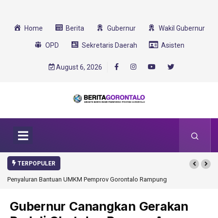
Home
Berita
Gubernur
Wakil Gubernur
OPD
Sekretaris Daerah
Asisten
August 6, 2026
TERPOPULER
yaluran Bantuan UMKM Pemprov Gorontalo Rampung
Gorontalo Ikut Dukung 
Transformasi 2025
Gubernur Canangkan Gerakan