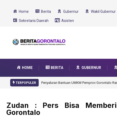
Home
Berita
Gubernur
Wakil Gubernur
Sekretaris Daerah
Asisten
HOME
BERITA
GUBERNUR
Gorontalo Ikut Dukung Program SMA Unggul Garu
TERPOPULER
Zudan : Pers Bisa Memberik
Gorontalo