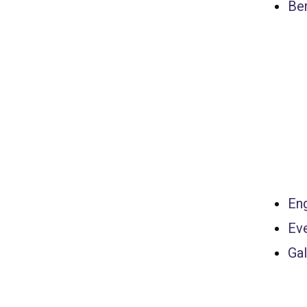
Ber
Eng
Ev
Gal