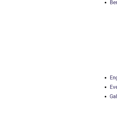
Ber
Eng
Ev
Gal