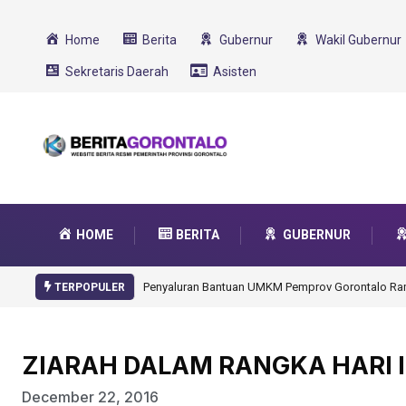
Home
Berita
Gubernur
Wakil Gubernur
Sekretaris Daerah
Asisten
HOME
BERITA
GUBERNUR
Gorontalo Ikut Dukung Program SMA Unggul Garu
TERPOPULER
ZIARAH DALAM RANGKA HARI I
December 22, 2016