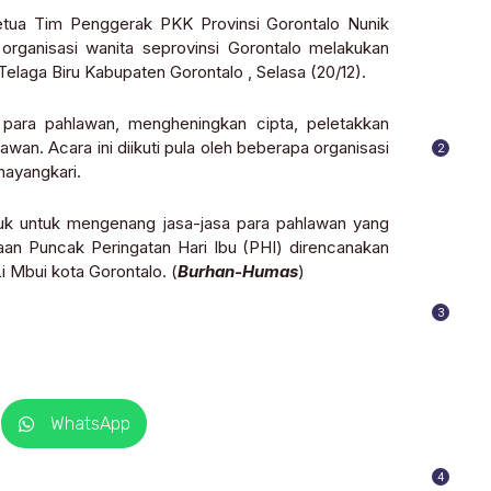
etua Tim Penggerak PKK Provinsi Gorontalo Nunik
organisasi wanita seprovinsi Gorontalo melakukan
aga Biru Kabupaten Gorontalo , Selasa (20/12).
para pahlawan, mengheningkan cipta, peletakkan
an. Acara ini diikuti pula oleh beberapa organisasi
2
hayangkari.
ntuk untuk mengenang jasa-jasa para pahlawan yang
aan Puncak Peringatan Hari Ibu (PHI) direncanakan
i Mbui kota Gorontalo. (
Burhan-Humas
)
3
WhatsApp
4