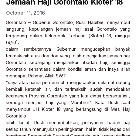
Jemaah Haji Gorontalo Kloter 18
October 11, 2016
Gorontalo – Gubenur Gorontalo, Rusli Habibie menyambut
langsung, kepulangan jemaah haji asal Gorontalo yang
tergabung dalam Kelompok Terbang (Kloter) 18, minggu
(9/10).
dalam sambutannya Gubernur mengucapkan banyak
terimakasih atas doa doa yang telah dipanjatkan jamaah haji
Gorontalo sepanjang menjalankan ibadah haji, sehingga
Gorontalo senantiasa dalam kondisi aman dan insya allah
mendapat Rahmat Allah SWT
“saya atas nama pemerintah mengucapkan selamat datang
kembali ketanah air, dan terimaksih sudah mendoakan
keamanan Provinsi Gorontalo yang kita cintai bersama ini ,
semoga menjadi haji yang Mambrur” Kata Rusli saat
menyambut JH Kloter 18 yang berlangsung di Mes Haji
Gorontalo
lebih lanjut, Rusli menambahkan, pelayanan ibadah haji
setiap tahun menunjukan peningkatan, hal ini tidak lepas dari
komitmen Pemerintah Provinsi Gorontalo untuk mewujudkan