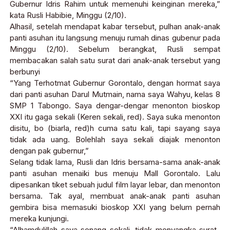
Gubernur Idris Rahim untuk memenuhi keinginan mereka,”
kata Rusli Habibie, Minggu (2/10).
Alhasil, setelah mendapat kabar tersebut, pulhan anak-anak
panti asuhan itu langsung menuju rumah dinas gubenur pada
Minggu (2/10). Sebelum berangkat, Rusli sempat
membacakan salah satu surat dari anak-anak tersebut yang
berbunyi
“Yang Terhotmat Gubernur Gorontalo, dengan hormat saya
dari panti asuhan Darul Mutmain, nama saya Wahyu, kelas 8
SMP 1 Tabongo. Saya dengar-dengar menonton bioskop
XXI itu gaga sekali (Keren sekali, red). Saya suka menonton
disitu, bo (biarla, red)h cuma satu kali, tapi sayang saya
tidak ada uang. Bolehlah saya sekali diajak menonton
dengan pak gubernur,”
Selang tidak lama, Rusli dan Idris bersama-sama anak-anak
panti asuhan menaiki bus menuju Mall Gorontalo. Lalu
dipesankan tiket sebuah judul film layar lebar, dan menonton
bersama. Tak ayal, membuat anak-anak panti asuhan
gembira bisa memasuki bioskop XXI yang belum pernah
mereka kunjungi.
“Alhamdulillah saya senang sekali, tidak menyangka surat-