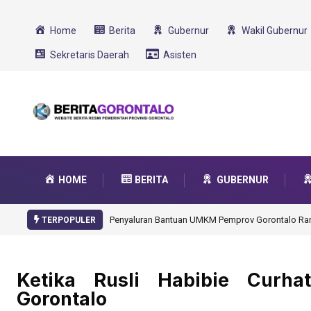
Home
Berita
Gubernur
Wakil Gubernur
Sekretaris Daerah
Asisten
HOME
BERITA
GUBERNUR
Gorontalo Ikut Dukung Program SMA Unggul Garu
TERPOPULER
Ketika Rusli Habibie Curha
Gorontalo