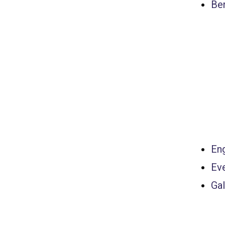
Ber
Eng
Ev
Gal