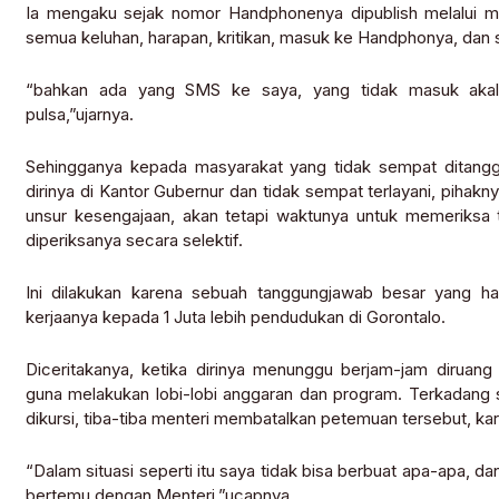
Ia mengaku sejak nomor Handphonenya dipublish melalui med
semua keluhan, harapan, kritikan, masuk ke Handphonya, dan s
“bahkan ada yang SMS ke saya, yang tidak masuk akal
pulsa,”ujarnya.
Sehingganya kepada masyarakat yang tidak sempat ditan
dirinya di Kantor Gubernur dan tidak sempat terlayani, piha
unsur kesengajaan, akan tetapi waktunya untuk memeriksa 
diperiksanya secara selektif.
Ini dilakukan karena sebuah tanggungjawab besar yang h
kerjaanya kepada 1 Juta lebih pendudukan di Gorontalo.
Diceritakanya, ketika dirinya menunggu berjam-jam diruang
guna melakukan lobi-lobi anggaran dan program. Terkadang
dikursi, tiba-tiba menteri membatalkan petemuan tersebut, kar
“Dalam situasi seperti itu saya tidak bisa berbuat apa-apa, d
bertemu dengan Menteri,”ucapnya.