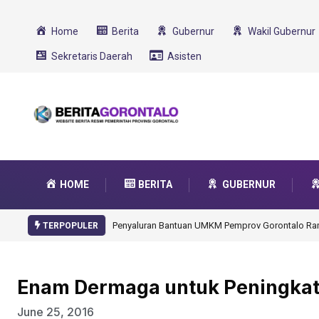
Home
Berita
Gubernur
Wakil Gubernur
Sekretaris Daerah
Asisten
HOME
BERITA
GUBERNUR
Gorontalo Ikut Dukung Program SMA Unggul Garu
TERPOPULER
Enam Dermaga untuk Peningkata
June 25, 2016