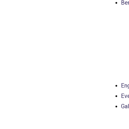
Ber
Eng
Ev
Gal