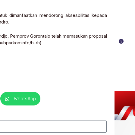
untuk dimanfaatkan mendorong aksesbilitas kepada
ndro.
rdjo, Pemprov Gorontalo telah memasukan proposal
5
hubparkominfo/b-rh)
WhatsApp