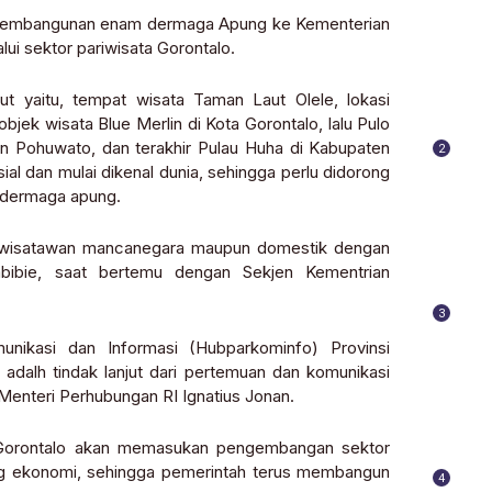
n pembangunan enam dermaga Apung ke Kementerian
i sektor pariwisata Gorontalo.
 yaitu, tempat wisata Taman Laut Olele, lokasi
ek wisata Blue Merlin di Kota Gorontalo, lalu Pulo
n Pohuwato, dan terakhir Pulau Huha di Kabupaten
2
al dan mulai dikenal dunia, sehingga perlu didorong
a dermaga apung.
k wisatawan mancanegara maupun domestik dengan
bibie, saat bertemu dengan Sekjen Kementrian
3
unikasi dan Informasi (Hubparkominfo) Provinsi
adalh tindak lanjut dari pertemuan dan komunikasi
Menteri Perhubungan RI Ignatius Jonan.
 Gorontalo akan memasukan pengembangan sektor
ang ekonomi, sehingga pemerintah terus membangun
4