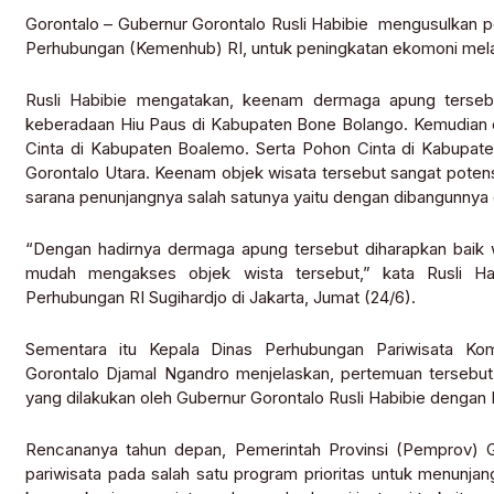
Gorontalo – Gubernur Gorontalo Rusli Habibie mengusulka
Perhubungan (Kemenhub) RI, untuk peningkatan ekomoni melalu
Rusli Habibie mengatakan, keenam dermaga apung tersebut
keberadaan Hiu Paus di Kabupaten Bone Bolango. Kemudian obj
Cinta di Kabupaten Boalemo. Serta Pohon Cinta di Kabupate
Gorontalo Utara. Keenam objek wisata tersebut sangat potensi
sarana penunjangnya salah satunya yaitu dengan dibangunny
“Dengan hadirnya dermaga apung tersebut diharapkan bai
mudah mengakses objek wista tersebut,” kata Rusli Ha
Perhubungan RI Sugihardjo di Jakarta, Jumat (24/6).
Sementara itu Kepala Dinas Perhubungan Pariwisata Kom
Gorontalo Djamal Ngandro menjelaskan, pertemuan tersebut 
yang dilakukan oleh Gubernur Gorontalo Rusli Habibie dengan 
Rencananya tahun depan, Pemerintah Provinsi (Pemprov)
pariwisata pada salah satu program prioritas untuk menunj