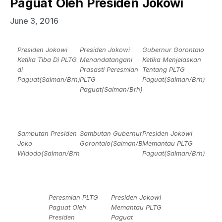
Paguat Oleh Presiden Jokowi
June 3, 2016
Presiden Jokowi
Presiden Jokowi
Gubernur Gorontalo
Ketika Tiba Di PLTG
Menandatangani
Ketika Menjelaskan
di
Prasasti Peresmian
Tentang PLTG
Paguat(Salman/Brh)
PLTG
Paguat(Salman/Brh)
Paguat(Salman/Brh)
Sambutan Presiden
Sambutan Gubernur
Presiden Jokowi
Joko
Gorontalo(Salman/Brh)
Memantau PLTG
Widodo(Salman/Brh)
Paguat(Salman/Brh)
Peresmian PLTG
Presiden Jokowi
Paguat Oleh
Memantau PLTG
Presiden
Paguat