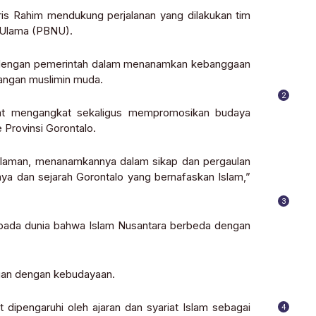
is Rahim mendukung perjalanan yang dilakukan tim
l Ulama (PBNU).
rgi dengan pemerintah dalam menanamkan kebanggaan
langan muslimin muda.
2
pat mengangkat sekaligus mempromosikan budaya
 Provinsi Gorontalo.
eIslaman, menanamkannya dalam sikap dan pergaulan
 dan sejarah Gorontalo yang bernafaskan Islam,”
3
epada dunia bahwa Islam Nusantara berbeda dengan
ngan dengan kebudayaan.
 dipengaruhi oleh ajaran dan syariat Islam sebagai
4