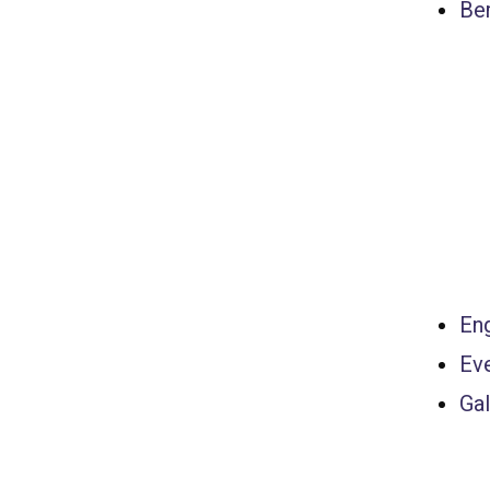
Ber
Eng
Ev
Gal