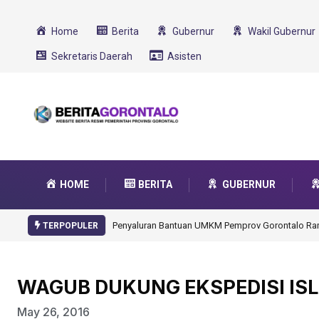
Home
Berita
Gubernur
Wakil Gubernur
Sekretaris Daerah
Asisten
HOME
BERITA
GUBERNUR
Gorontalo Ikut Dukung Program SMA Unggul Garu
TERPOPULER
WAGUB DUKUNG EKSPEDISI I
May 26, 2016