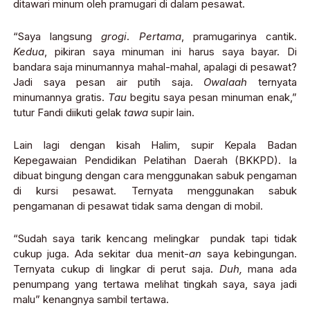
ditawari minum oleh pramugari di dalam pesawat.
“Saya langsung
grogi
.
Pertama
, pramugarinya cantik.
Kedua
, pikiran saya minuman ini harus saya bayar. Di
bandara saja minumannya mahal-mahal, apalagi di pesawat?
Jadi saya pesan air putih saja.
Owalaah
ternyata
minumannya gratis.
Tau
begitu saya pesan minuman enak,”
tutur Fandi diikuti gelak
tawa
supir lain.
Lain lagi dengan kisah Halim, supir Kepala Badan
Kepegawaian Pendidikan Pelatihan Daerah (BKKPD). Ia
dibuat bingung dengan cara menggunakan sabuk pengaman
di kursi pesawat. Ternyata menggunakan sabuk
pengamanan di pesawat tidak sama dengan di mobil.
“Sudah saya tarik kencang melingkar pundak tapi tidak
cukup juga. Ada sekitar dua menit-
an
saya kebingungan.
Ternyata cukup di lingkar di perut saja.
Duh,
mana ada
penumpang yang tertawa melihat tingkah saya, saya jadi
malu” kenangnya sambil tertawa.