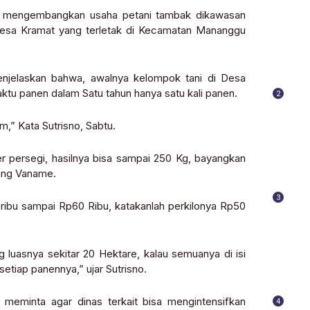
am mengembangkan usaha petani tambak dikawasan
 Desa Kramat yang terletak di Kecamatan Mananggu
enjelaskan bahwa, awalnya kelompok tani di Desa
u panen dalam Satu tahun hanya satu kali panen.
2
m,” Kata Sutrisno, Sabtu.
ersegi, hasilnya bisa sampai 250 Kg, bayangkan
dang Vaname.
3
ribu sampai Rp60 Ribu, katakanlah perkilonya Rp50
g luasnya sekitar 20 Hektare, kalau semuanya di isi
tiap panennya,” ujar Sutrisno.
 meminta agar dinas terkait bisa mengintensifkan
4