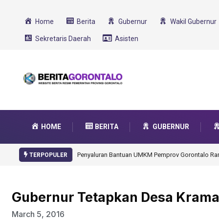
Home
Berita
Gubernur
Wakil Gubernur
Sekretaris Daerah
Asisten
HOME
BERITA
GUBERNUR
Gorontalo Ikut Dukung Program SMA Unggul Garu
TERPOPULER
Gubernur Tetapkan Desa Kram
March 5, 2016