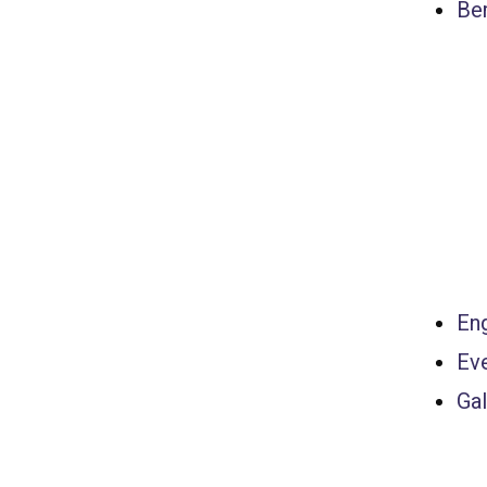
Ber
Eng
Ev
Gal